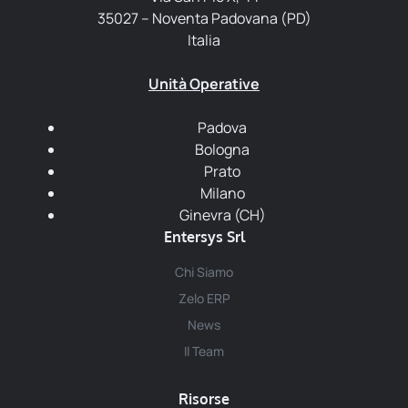
35027 – Noventa Padovana (PD)
Italia
Unità Operative
Padova
Bologna
Prato
Milano
Ginevra (CH)
Entersys Srl
Chi Siamo
Zelo ERP
News
Il Team
Risorse