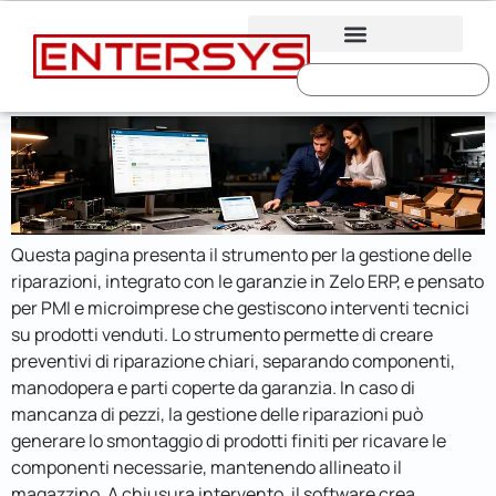
Gestione Delle Riparazioni In
contenuto
Garanzia E Fuori Garanzia Con
Zelo ERP
Questa pagina presenta il strumento per la gestione delle
riparazioni, integrato con le garanzie in Zelo ERP, e pensato
per PMI e microimprese che gestiscono interventi tecnici
su prodotti venduti. Lo strumento permette di creare
preventivi di riparazione chiari, separando componenti,
manodopera e parti coperte da garanzia. In caso di
mancanza di pezzi, la gestione delle riparazioni può
generare lo smontaggio di prodotti finiti per ricavare le
componenti necessarie, mantenendo allineato il
magazzino. A chiusura intervento, il software crea