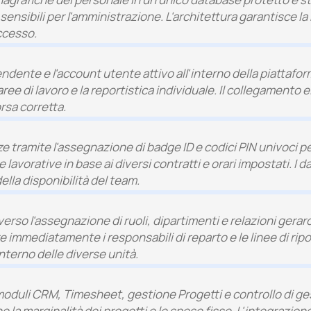
i sensibili per l'amministrazione. L'architettura garantisce 
ccesso.
ipendente e l'account utente attivo all'interno della piatta
 aree di lavoro e la reportistica individuale. Il collegamento
orsa corretta.
e tramite l'assegnazione di badge ID e codici PIN univoci p
avorative in base ai diversi contratti e orari impostati. I 
ella disponibilità del team.
verso l'assegnazione di ruoli, dipartimenti e relazioni gerarc
immediatamente i responsabili di reparto e le linee di ripo
'interno delle diverse unità.
oduli CRM, Timesheet, gestione Progetti e controllo di gesti
 la marginalità dei progetti e le spese fisse. L'integrazion