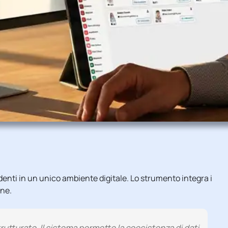
denti in un unico ambiente digitale. Lo strumento integra i
ane.
utturato. Il sistema permette la coesistenza di dati