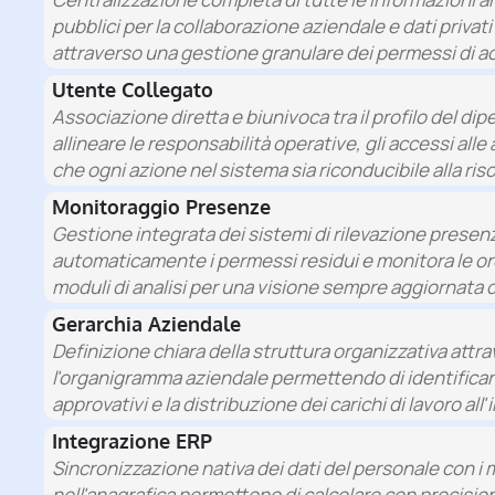
pubblici per la collaborazione aziendale e dati privat
attraverso una gestione granulare dei permessi di a
Utente Collegato
Associazione diretta e biunivoca tra il profilo del d
allineare le responsabilità operative, gli accessi alle
che ogni azione nel sistema sia riconducibile alla ris
Monitoraggio Presenze
Gestione integrata dei sistemi di rilevazione presenz
automaticamente i permessi residui e monitora le ore l
moduli di analisi per una visione sempre aggiornata d
Gerarchia Aziendale
Definizione chiara della struttura organizzativa attra
l'organigramma aziendale permettendo di identificare 
approvativi e la distribuzione dei carichi di lavoro all
Integrazione ERP
Sincronizzazione nativa dei dati del personale con i m
nell'anagrafica permettono di calcolare con precisione