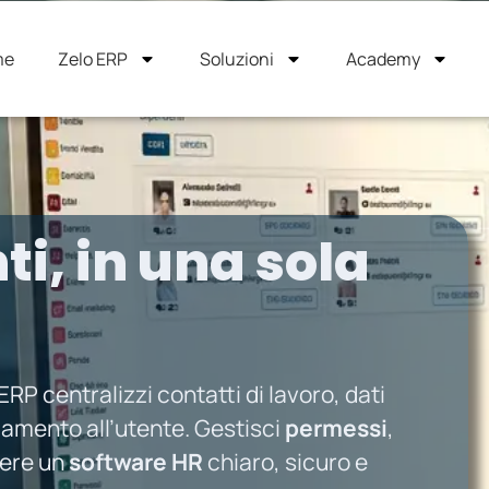
me
Zelo ERP
Soluzioni
Academy
ti, in una sola
ERP centralizzi contatti di lavoro, dati
egamento all’utente. Gestisci
permessi
,
vere un
software HR
chiaro, sicuro e