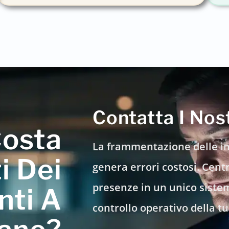
Contatta I Nos
Costa
La frammentazione delle in
i Dei
genera errori costosi. Centr
presenze in un unico sistem
nti A
controllo operativo della t