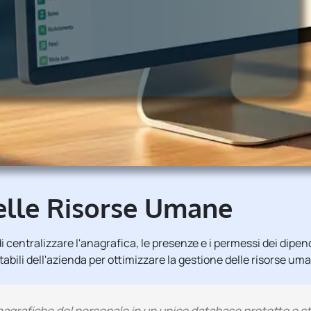
elle Risorse Umane
 centralizzare l'anagrafica, le presenze e i permessi dei dipen
tabili dell'azienda per ottimizzare la gestione delle risorse um
agrafiche del personale in un unico database protetto e str