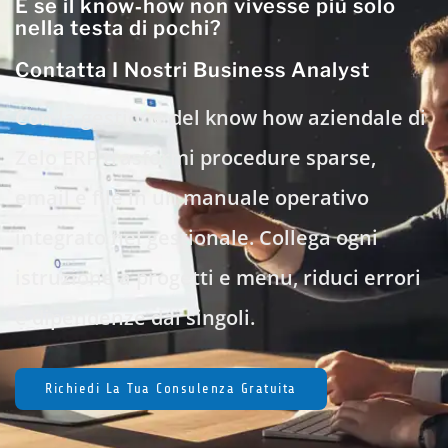
E se il know‑how non vivesse più solo
nella testa di pochi?
Contatta I Nostri Business Analyst
Con la gestione del know how aziendale di
Zelo ERP trasformi procedure sparse,
email e file in un manuale operativo
integrato nel gestionale. Collega ogni
istruzione a progetti e menu, riduci errori
e dipendenze dai singoli.
Richiedi La Tua Consulenza Gratuita