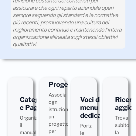
revisione costante dei contenuti per
assicurare che ogni reparto aziendale operi
sempre seguendo gli standard e le normative
più recenti, promuovendo una cultura del
miglioramento continuo e mantenendo l'intera
organizzazione allineata sugli stessi obiettivi
qualitativi.
Progetti
Associa
Categorie
Voci di
Ricerc
ogni
e Pagine
menu
aggio
istruzione
dedicate
un
Organizza
Trova
progetto
il
subito
Porta
per
manuale
la
le