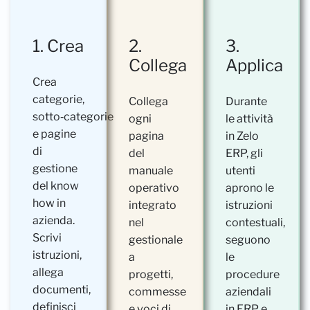
1. Crea
2.
3.
Collega
Applica
Crea
categorie,
Collega
Durante
sotto‑categorie
ogni
le attività
e pagine
pagina
in Zelo
di
del
ERP, gli
gestione
manuale
utenti
del know
operativo
aprono le
how in
integrato
istruzioni
azienda.
nel
contestuali,
Scrivi
gestionale
seguono
istruzioni,
a
le
allega
progetti,
procedure
documenti,
commesse
aziendali
definisci
e voci di
in ERP e