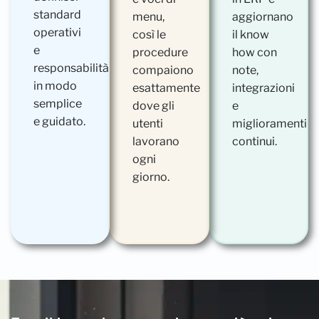
standard
menu,
aggiornano
operativi
così le
il know
e
procedure
how con
responsabilità
compaiono
note,
in modo
esattamente
integrazioni
semplice
dove gli
e
e guidato.
utenti
miglioramenti
lavorano
continui.
ogni
giorno.