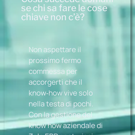
se chi sa fare le cose
chiave non c’è?
Non aspettare il
prossimo fermo
commessa per
accorgerti che il
know‑how vive solo
nella testa di pochi.
Con la gestione del
know how aziendale di