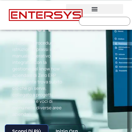
Il know‑how aziendale,
dove serve davvero
Trasforma procedure,
istruzioni e prassi in un
manuale operativo
integrato. Con la
gestione del know how
aziendale di Zelo ERP
ogni utente trova subito
ciò che gli serve,
collegato a progetti,
commesse e voci di
menu nelle diverse aree
aziendali.
Scopri Di Più
Inizia Ora