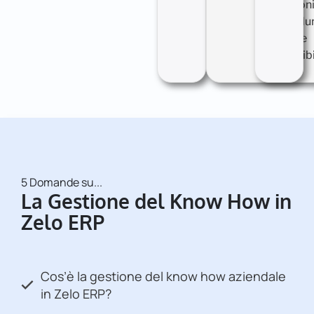
istruzioni
procedu
sempre
disponibil
5 Domande su...
La Gestione del Know How in
Zelo ERP
Cos’è la gestione del know how aziendale
in Zelo ERP?