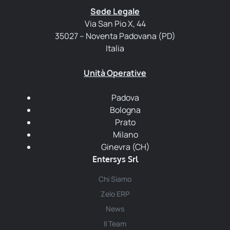
Sede Legale
Via San Pio X, 44
35027 – Noventa Padovana (PD)
Italia
Unità Operative
Padova
Bologna
Prato
Milano
Ginevra (CH)
Entersys Srl
Chi Siamo
Zelo ERP
News
Il Team