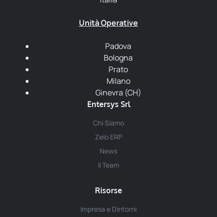
Unità Operative
Padova
Bologna
Prato
Milano
Ginevra (CH)
Entersys Srl
Chi Siamo
Zelo ERP
News
Il Team
Risorse
Impresa e Dintorni