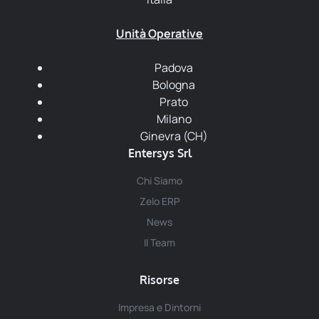
Unità Operative
Padova
Bologna
Prato
Milano
Ginevra (CH)
Entersys Srl
Chi Siamo
Zelo ERP
News
Il Team
Risorse
Impresa e Dintorni