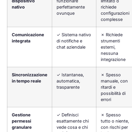
dispositivo
funzionare
limitato o
nativo
perfettamente
richiede
ovunque
configurazioni
complesse
Comunicazione
✓
Sistema nativo
✗
Richiede
integrata
di notifiche e
strumenti
chat aziendale
esterni,
nessuna
integrazione
Sincronizzazione
✓
Istantanea,
✗
Spesso
in tempo reale
automatica,
manuale, con
trasparente
ritardi e
possibilità di
errori
Gestione
✓
Definisci
✗
Spesso
permessi
esattamente chi
tutto o niente,
granulare
vede cosa e chi
con rischi per