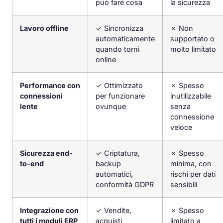
può fare cosa
la sicurezza
Lavoro offline
✓
Sincronizza
✗
Non
automaticamente
supportato o
quando torni
molto limitato
online
Performance con
✓
Ottimizzato
✗
Spesso
connessioni
per funzionare
inutilizzabile
lente
ovunque
senza
connessione
veloce
Sicurezza end-
✓
Criptatura,
✗
Spesso
to-end
backup
minima, con
automatici,
rischi per dati
conformità GDPR
sensibili
Integrazione con
✓
Vendite,
✗
Spesso
tutti i moduli ERP
acquisti,
limitato a