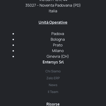
35027 – Noventa Padovana (PD)
Italia
Unità Operative
Padova
Bologna
Prato
Milano
Ginevra (CH)
Entersys Srl
Chi Siamo
Zelo ERP
News
Il Team
Risorse