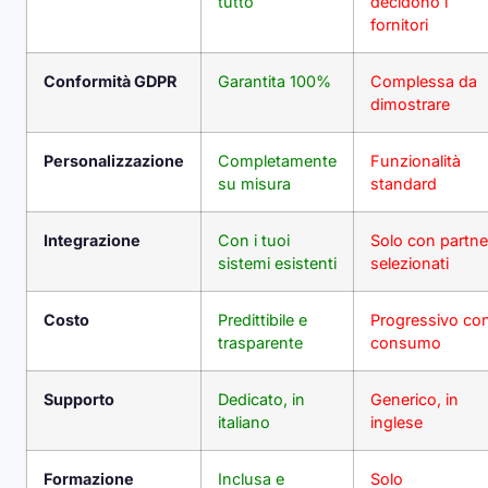
tutto
decidono i
fornitori
Conformità GDPR
Garantita 100%
Complessa da
dimostrare
Personalizzazione
Completamente
Funzionalità
su misura
standard
Integrazione
Con i tuoi
Solo con partne
sistemi esistenti
selezionati
Costo
Predittibile e
Progressivo co
trasparente
consumo
Supporto
Dedicato, in
Generico, in
italiano
inglese
Formazione
Inclusa e
Solo