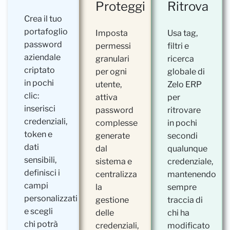
Proteggi
Ritrova
Crea il tuo
portafoglio
Imposta
Usa tag,
password
permessi
filtri e
aziendale
granulari
ricerca
criptato
per ogni
globale di
in pochi
utente,
Zelo ERP
clic:
attiva
per
inserisci
password
ritrovare
credenziali,
complesse
in pochi
token e
generate
secondi
dati
dal
qualunque
sensibili,
sistema e
credenziale,
definisci i
centralizza
mantenendo
campi
la
sempre
personalizzati
gestione
traccia di
e scegli
delle
chi ha
chi potrà
credenziali,
modificato