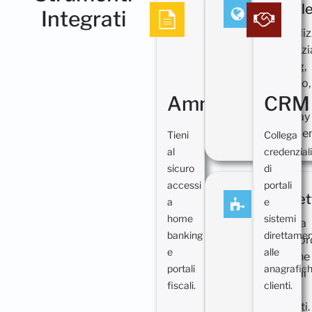
Portal
Integrati
Centrali
credenzia
hosting,
dominio,
Amministrazion
CRM
CMS e
gateway
pagament
Tieni
Collega
al
credenzial
sicuro
di
accessi
portali
Proget
a
e
home
sistemi
Associa
banking
direttame
passwor
e
alle
tecniche
portali
anagrafic
token ai
fiscali.
clienti.
singoli
progetti.