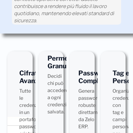
contribuisce a rendere più fluido il lavoro
quotidiano, mantenendo elevati standard di
sicurezza.
Permessi
Granulari
Cifratura
Password
Tag e
Decidi
Avanzata
Complesse
Person
chi può
accedere
Tutte
Genera
Organizz
a ogni
le
password
credenzia
credenziale
credenziali
robuste
con
salvata.
in un
direttamente
tag e
portafoglio
da Zelo
campi
password
ERP.
personali