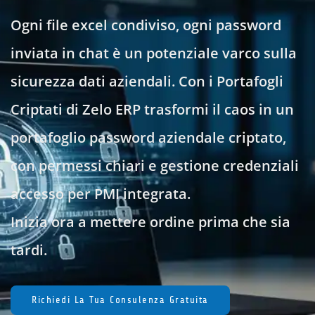
Ogni file excel condiviso, ogni password
inviata in chat è un potenziale varco sulla
sicurezza dati aziendali. Con i Portafogli
Criptati di Zelo ERP trasformi il caos in un
portafoglio password aziendale criptato,
con permessi chiari e gestione credenziali
accesso per PMI integrata.
Inizia ora a mettere ordine prima che sia
tardi.
Richiedi La Tua Consulenza Gratuita