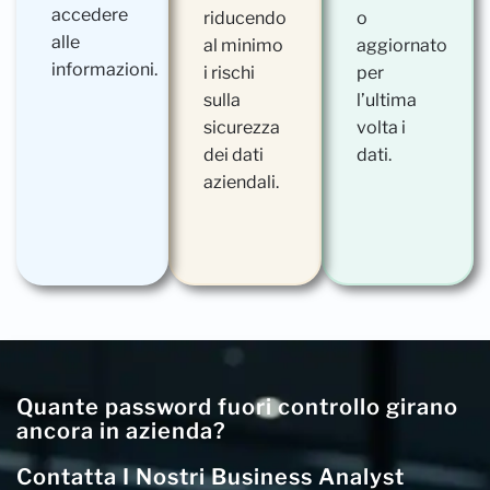
accedere
riducendo
o
alle
al minimo
aggiornato
informazioni.
i rischi
per
sulla
l’ultima
sicurezza
volta i
dei dati
dati.
aziendali.
Quante password fuori controllo girano
ancora in azienda?
Contatta I Nostri Business Analyst