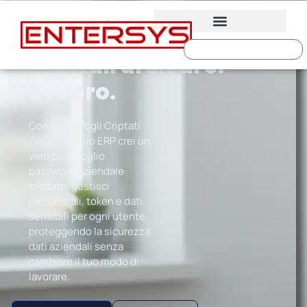
Metti le password
aziendali al sicuro.
Davvero.
Con i Portafogli Criptati
(Vault) di Zelo ERP crei un
vero portafoglio
password aziendale
criptato: gestisci
credenziali, token e dati
sensibili per ogni utente,
proteggendo la sicurezza
dati aziendali senza
cambiare il tuo modo di
lavorare.